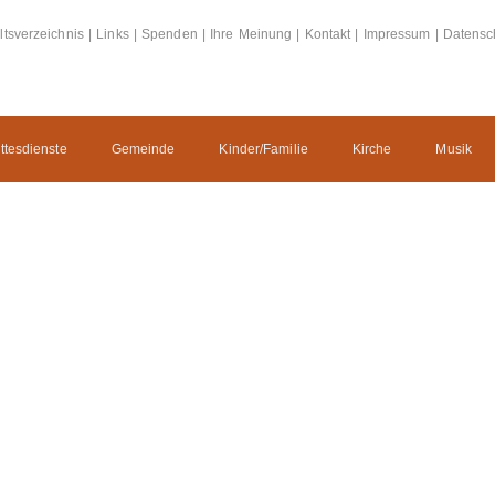
ltsverzeichnis
|
Links
|
Spenden
|
Ihre Meinung
|
Kontakt
|
Impressum
|
Datensc
ttesdienste
Gemeinde
Kinder/Familie
Kirche
Musik