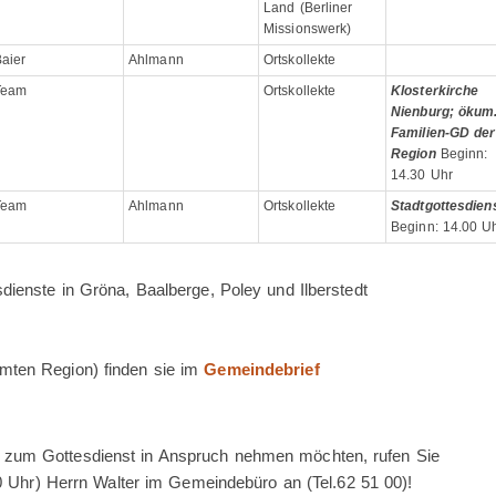
Land (Berliner
Missionswerk)
aier
Ahlmann
Ortskollekte
Team
Ortskollekte
Klosterkirche
Nienburg; ökum
Familien-GD der
Region
Beginn:
14.30 Uhr
Team
Ahlmann
Ortskollekte
Stadtgottesdien
Beginn: 14.00 U
dienste in Gröna, Baalberge, Poley und Ilberstedt
mten Region) finden sie im
Gemeindebrief
 zum Gottesdienst in Anspruch nehmen möchten, rufen Sie
:00 Uhr) Herrn Walter im Gemeindebüro an (Tel.62 51 00)!