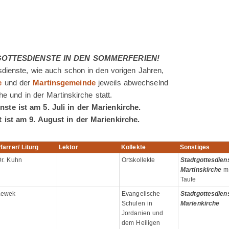
OTTESDIENSTE IN DEN SOMMERFERIEN!
sdienste, wie auch schon in den vorigen Jahren,
e
und der
Martinsgemeinde
jeweils abwechselnd
he und in der Martinskirche statt.
te ist am 5. Juli in der Marienkirche.
 ist am 9. August in der Marienkirche.
farrer/ Liturg
Lektor
Kollekte
Sonstiges
Dr. Kuhn
Ortskollekte
Stadtgottesdien
Martinskirche
mi
Taufe
Lewek
Evangelische
Stadtgottesdien
Schulen in
Marienkirche
Jordanien und
dem Heiligen